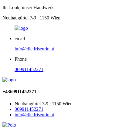
Ihr Look, unser Handwerk
Neubaugürtel 7-9 ; 1150 Wien
email
info@die.friseurin.at
Phone
069911452271
+4369911452271
Neubaugürtel 7-9 ; 1150 Wien
069911452271
info@die.friseurin.at