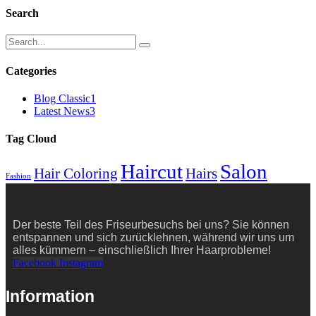
bis
Search
€ 20,00
Categories
Blog Classic
1
Latest News
3
Tag Cloud
Haircut
Salon
Hair Coloring
Hairs
Fashion
Der beste Teil des Friseurbesuchs bei uns? Sie können
entspannen und sich zurücklehnen, während wir uns um
alles kümmern – einschließlich Ihrer Haarprobleme!
Facebook
Instagram
Information