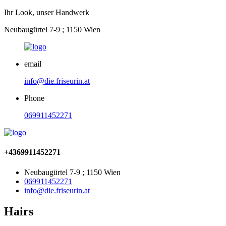
Ihr Look, unser Handwerk
Neubaugürtel 7-9 ; 1150 Wien
email
info@die.friseurin.at
Phone
069911452271
+4369911452271
Neubaugürtel 7-9 ; 1150 Wien
069911452271
info@die.friseurin.at
Hairs