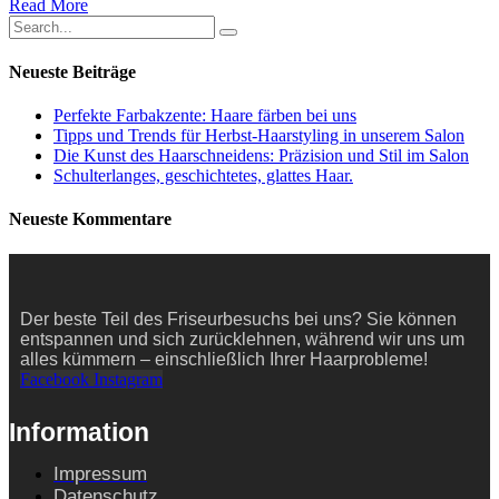
Read More
Neueste Beiträge
Perfekte Farbakzente: Haare färben bei uns
Tipps und Trends für Herbst-Haarstyling in unserem Salon
Die Kunst des Haarschneidens: Präzision und Stil im Salon
Schulterlanges, geschichtetes, glattes Haar.
Neueste Kommentare
Der beste Teil des Friseurbesuchs bei uns? Sie können
entspannen und sich zurücklehnen, während wir uns um
alles kümmern – einschließlich Ihrer Haarprobleme!
Facebook
Instagram
Information
Impressum
Datenschutz