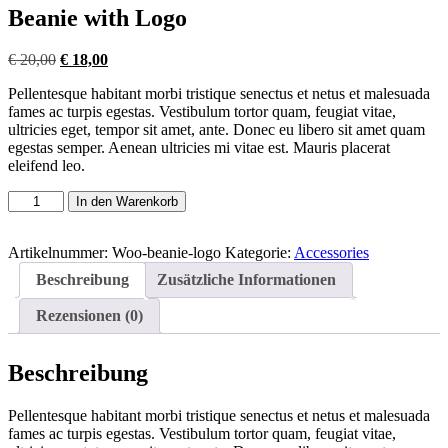
Beanie with Logo
Ursprünglicher
Aktueller
€
20,00
€
18,00
Preis
Preis
Pellentesque habitant morbi tristique senectus et netus et malesuada
war:
ist:
fames ac turpis egestas. Vestibulum tortor quam, feugiat vitae,
€ 20,00
€ 18,00.
ultricies eget, tempor sit amet, ante. Donec eu libero sit amet quam
egestas semper. Aenean ultricies mi vitae est. Mauris placerat
eleifend leo.
Beanie
In den Warenkorb
with
Logo
Menge
Artikelnummer:
Woo-beanie-logo
Kategorie:
Accessories
Beschreibung
Zusätzliche Informationen
Rezensionen (0)
Beschreibung
Pellentesque habitant morbi tristique senectus et netus et malesuada
fames ac turpis egestas. Vestibulum tortor quam, feugiat vitae,