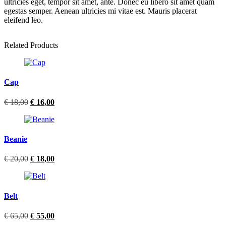
ultricies eget, tempor sit amet, ante. Donec eu libero sit amet quam
egestas semper. Aenean ultricies mi vitae est. Mauris placerat
eleifend leo.
Related Products
Cap
Ursprünglicher
Aktueller
€
18,00
€
16,00
Preis
Preis
war:
ist:
€ 18,00
€ 16,00.
Beanie
Ursprünglicher
Aktueller
€
20,00
€
18,00
Preis
Preis
war:
ist:
€ 20,00
€ 18,00.
Belt
Ursprünglicher
Aktueller
€
65,00
€
55,00
Preis
Preis