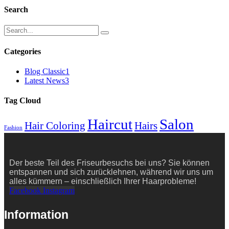
war:
ist:
Search
€ 65,00
€ 55,00.
Categories
Blog Classic
1
Latest News
3
Tag Cloud
Haircut
Salon
Hair Coloring
Hairs
Fashion
Der beste Teil des Friseurbesuchs bei uns? Sie können
entspannen und sich zurücklehnen, während wir uns um
alles kümmern – einschließlich Ihrer Haarprobleme!
Facebook
Instagram
Information