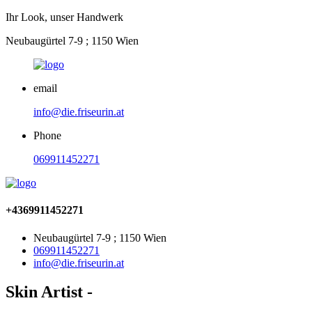
Ihr Look, unser Handwerk
Neubaugürtel 7-9 ; 1150 Wien
email
info@die.friseurin.at
Phone
069911452271
+4369911452271
Neubaugürtel 7-9 ; 1150 Wien
069911452271
info@die.friseurin.at
Skin Artist -