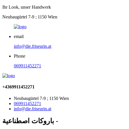
Ihr Look, unser Handwerk
Neubaugürtel 7-9 ; 1150 Wien
email
info@die.friseurin.at
Phone
069911452271
+4369911452271
Neubaugürtel 7-9 ; 1150 Wien
069911452271
info@die.friseurin.at
باروكات اصطناعية -